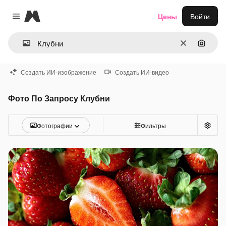
Magnific
Цены
Войти
Close menu
Очистить
Поиск 
Создать ИИ-изображение
Создать ИИ-видео
Фото По Запросу Клубни
Фотографии
Фильтры