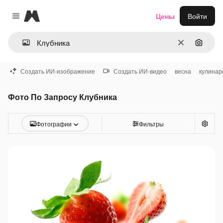
Magnific
Цены
Войти
Close menu
Очистить
Поиск 
Создать ИИ-изображение
Создать ИИ-видео
весна
кулинар
Фото По Запросу Клубника
Фотографии
Фильтры