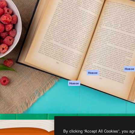
атформа для создания
Spaces
Academy
работ. Более 1 миллиона
ИИ-помощник
Документация п
реди креаторов,
Пакету ИИ
Генератор
гентств и студий.
изображений ИИ
Служба
поддержки
Генератор видео
ИИ
Условия и
положения
Генератор голоса
на основе ИИ
Политика
конфиденциальн
Стоковый контент
Оригиналы
MCP для
Новое
Новое
Claude/ChatGPT
Политика файло
cookie
Агенты
Новое
Центр доверия
API
Партнеры
Мобильное
приложение
Предприятие
Все инструменты
Magnific
By clicking “Accept All Cookies”, you agr