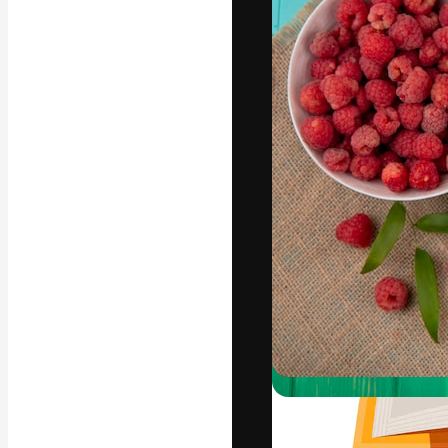
Креативная пл
ваших лучших 
подписчиков с
предприятий, а
Pусский