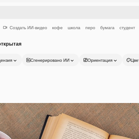
Создать ИИ-видео
кофе
школа
перо
бумага
студент
открытая
цензия
Сгенерировано ИИ
Ориентация
Цве
Продукция
Начать