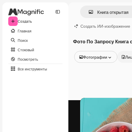
Создать
Создать ИИ-изображение
Главная
Поиск
Фото По Запросу Книга 
Стоковый
Фотографии
Ли
Посмотреть
Все изображения
Все инструменты
Векторы
Иллюстрации
Фотографии
PSD
Шаблоны
Мокапы
Видео
Видеоролик
Моушн-дизайн
Видеошаблоны
Иконки
3D-модели
Шрифты