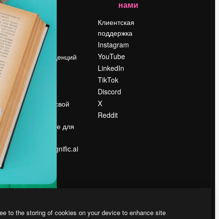
нами
Цены
о
О нас
Клиентская
поддержка
Reviews
Instagram
Вакансии
YouTube
Поиск тенденций
LinkedIn
Блог
TikTok
События
Discord
Slidesgo
ости
X
Продайте свой
контент
Reddit
в
Помещение для
прессы
Ищете magnific.ai
ee to the storing of cookies on your device to enhance site