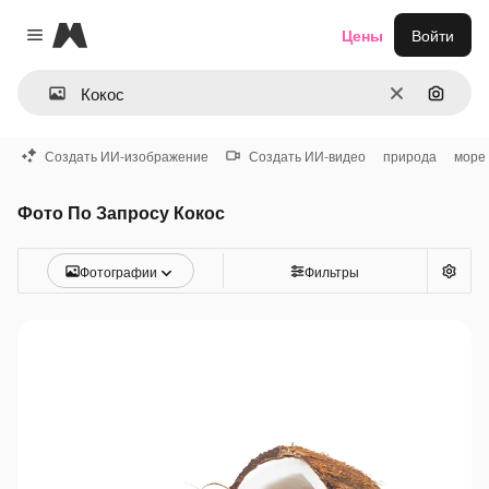
Magnific
Цены
Войти
Close menu
Очистить
Поиск 
Создать ИИ-изображение
Создать ИИ-видео
природа
море
Фото По Запросу Кокос
Фотографии
Фильтры