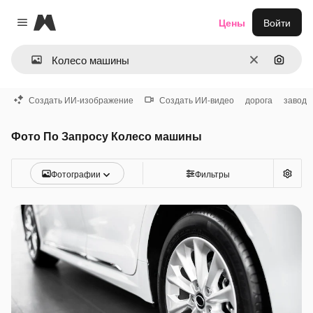
Magnific
Цены
Войти
Close menu
Очистить
Поиск 
Создать ИИ-изображение
Создать ИИ-видео
дорога
завод
Фото По Запросу Колесо машины
Фотографии
Фильтры