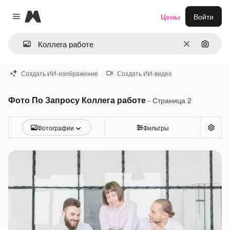
Magnific
Цены
Войти
Close menu
Очистить
Поиск 
Создать ИИ-изображение
Создать ИИ-видео
Фото По Запросу Коллега работе
- Страница 2
Фотографии
Фильтры