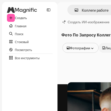
Создать
Создать ИИ-изображение
Главная
Поиск
Фото По Запросу Коллег
Стоковый
Фотографии
Ли
Посмотреть
Все изображения
Все инструменты
Векторы
Иллюстрации
Фотографии
PSD
Шаблоны
Мокапы
Видео
Видеоролик
Моушн-дизайн
Видеошаблоны
Иконки
3D-модели
Шрифты