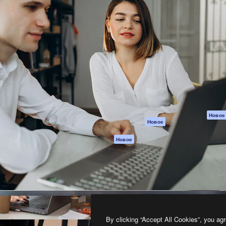
атформа для создания
Spaces
Academy
работ. Более 1 миллиона
ИИ-помощник
Документация п
реди креаторов,
Пакету ИИ
Генератор
гентств и студий.
изображений ИИ
Служба
поддержки
Генератор видео
ИИ
Условия и
положения
Генератор голоса
на основе ИИ
Политика
конфиденциальн
Стоковый контент
Оригиналы
MCP для
Новое
Новое
Claude/ChatGPT
Политика файло
cookie
Агенты
Новое
Центр доверия
API
Партнеры
Мобильное
приложение
Предприятие
Все инструменты
Magnific
By clicking “Accept All Cookies”, you agr