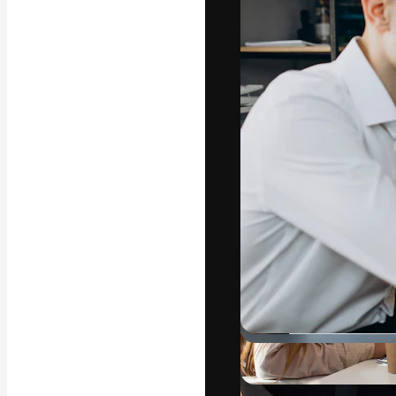
Креативная пл
ваших лучших 
подписчиков с
предприятий, а
Pусский