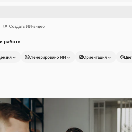
Создать ИИ-видео
и работе
цензия
Сгенерировано ИИ
Ориентация
Цве
Продукция
Начать