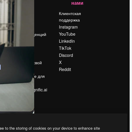
нами
Цены
о
О нас
Клиентская
поддержка
Reviews
Instagram
Вакансии
YouTube
Поиск тенденций
LinkedIn
Блог
TikTok
События
Discord
Slidesgo
ости
X
Продайте свой
контент
Reddit
в
Помещение для
прессы
Ищете magnific.ai
ee to the storing of cookies on your device to enhance site