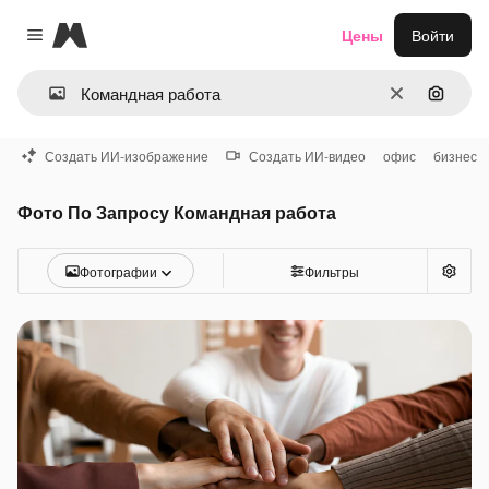
Magnific
Цены
Войти
Close menu
Очистить
Поиск 
Создать ИИ-изображение
Создать ИИ-видео
офис
бизнес
Фото По Запросу Командная работа
Фотографии
Фильтры