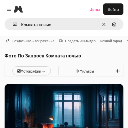
Magnific
Цены
Войти
Close menu
Очистить
Поиск 
Создать ИИ-изображение
Создать ИИ-видео
ночной город
Фото По Запросу Комната ночью
Фотографии
Фильтры