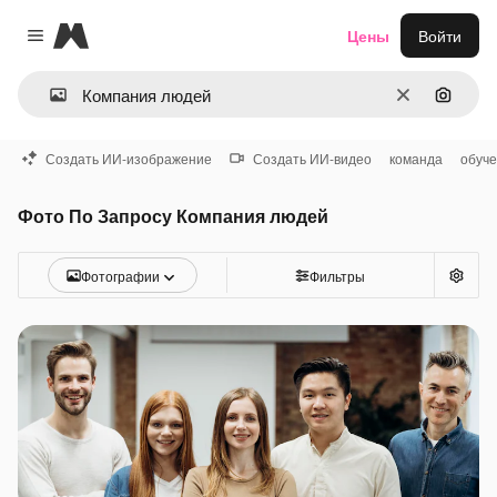
Magnific
Цены
Войти
Close menu
Очистить
Поиск 
Создать ИИ-изображение
Создать ИИ-видео
команда
обуч
Фото По Запросу Компания людей
Фотографии
Фильтры