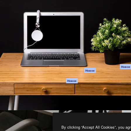
атформа для создания
Spaces
Academy
работ. Более 1 миллиона
ИИ-помощник
Документация п
реди креаторов,
Пакету ИИ
Генератор
гентств и студий.
изображений ИИ
Служба
поддержки
Генератор видео
ИИ
Условия и
положения
Генератор голоса
на основе ИИ
Политика
конфиденциальн
Стоковый контент
Оригиналы
MCP для
Новое
Новое
Claude/ChatGPT
Политика файло
cookie
Агенты
Новое
Центр доверия
API
Партнеры
Мобильное
приложение
Предприятие
Все инструменты
Magnific
By clicking “Accept All Cookies”, you agr