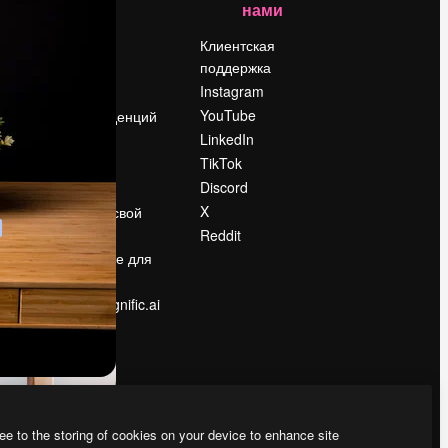
нами
Цены
о
О нас
Клиентская
поддержка
Reviews
Instagram
Вакансии
YouTube
Поиск тенденций
LinkedIn
Блог
TikTok
События
Discord
Slidesgo
ости
X
Продайте свой
контент
Reddit
в
Помещение для
прессы
Ищете magnific.ai
ee to the storing of cookies on your device to enhance site