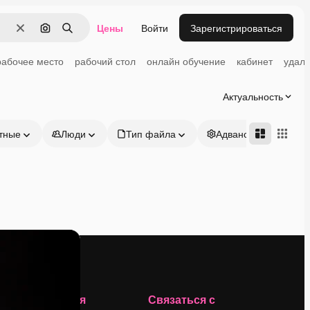
Цены
Войти
Зарегистрироваться
Очистить
Поиск по изображению
Поиск
рабочее место
рабочий стол
онлайн обучение
кабинет
удале
Актуальность
тные
Люди
Тип файла
Адвансд
Компания
Связаться с