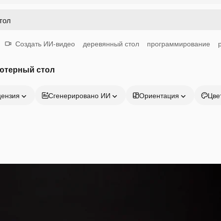
Создать ИИ-видео
деревянный стол
программирование
ютерный стол
цензия
Сгенерировано ИИ
Ориентация
Цве
Продукция
Начать