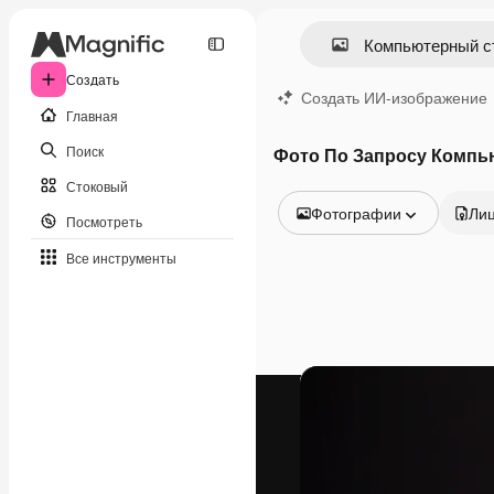
Создать
Создать ИИ-изображение
Главная
Поиск
Фото По Запросу Компь
Стоковый
Фотографии
Ли
Посмотреть
Все изображения
Все инструменты
Векторы
Иллюстрации
Фотографии
PSD
Шаблоны
Мокапы
Видео
Видеоролик
Моушн-дизайн
Видеошаблоны
Иконки
3D-модели
Шрифты