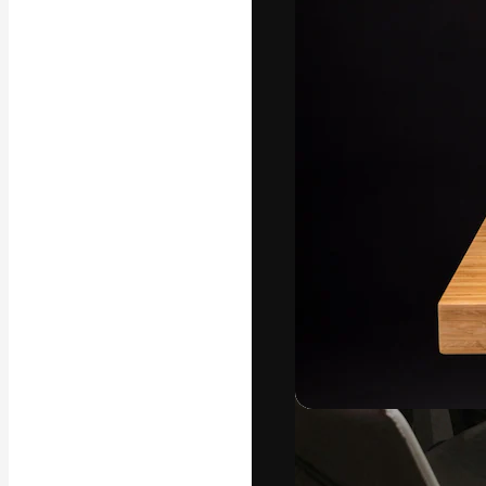
Креативная пл
ваших лучших 
подписчиков с
предприятий, а
Pусский