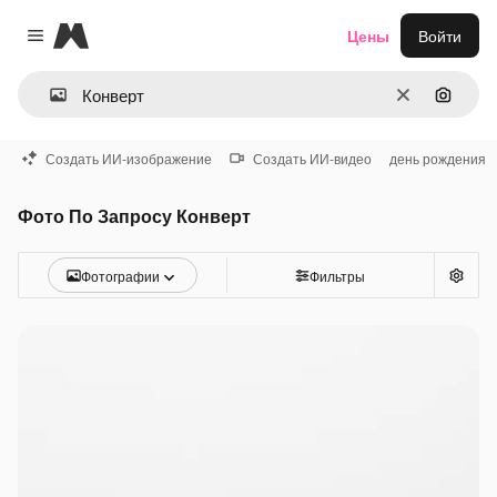
Magnific
Цены
Войти
Close menu
Очистить
Поиск 
Создать ИИ-изображение
Создать ИИ-видео
день рождения
Фото По Запросу Конверт
Фотографии
Фильтры