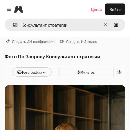
Magnific
Цены
Войти
Close menu
Очистить
Поиск 
Создать ИИ-изображение
Создать ИИ-видео
Фото По Запросу Консультант стратегии
Фотографии
Фильтры