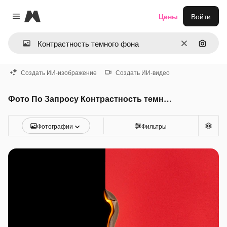
Magnific
Цены
Войти
Close menu
Очистить
Поиск 
Создать ИИ-изображение
Создать ИИ-видео
Фото По Запросу Контрастность темного фона
Фотографии
Фильтры