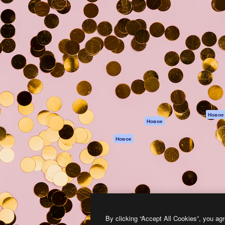
атформа для создания
Spaces
Academy
работ. Более 1 миллиона
ИИ-помощник
Документация п
реди креаторов,
Пакету ИИ
Генератор
гентств и студий.
изображений ИИ
Служба
поддержки
Генератор видео
ИИ
Условия и
положения
Генератор голоса
на основе ИИ
Политика
конфиденциальн
Стоковый контент
Оригиналы
MCP для
Новое
Новое
Claude/ChatGPT
Политика файло
cookie
Агенты
Новое
Центр доверия
API
Партнеры
Мобильное
приложение
Предприятие
Все инструменты
Magnific
By clicking “Accept All Cookies”, you agr