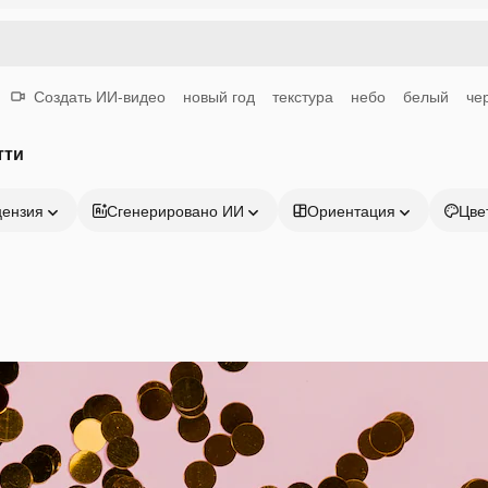
Создать ИИ-видео
новый год
текстура
небо
белый
че
тти
цензия
Сгенерировано ИИ
Ориентация
Цве
Продукция
Начать