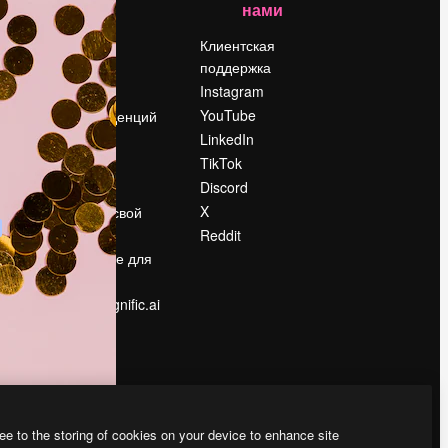
нами
Цены
о
О нас
Клиентская
поддержка
Reviews
Instagram
Вакансии
YouTube
Поиск тенденций
LinkedIn
Блог
TikTok
События
Discord
Slidesgo
ости
X
Продайте свой
контент
Reddit
в
Помещение для
прессы
Ищете magnific.ai
ee to the storing of cookies on your device to enhance site