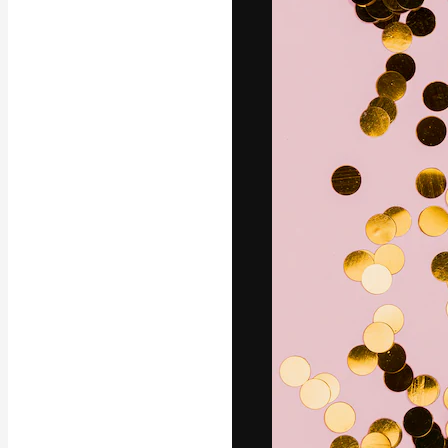
Креативная пл
ваших лучших 
подписчиков с
предприятий, а
Pусский