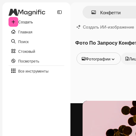
Создать
Создать ИИ-изображение
Главная
Поиск
Фото По Запросу Конфе
Стоковый
Фотографии
Ли
Посмотреть
Все изображения
Все инструменты
Векторы
Иллюстрации
Фотографии
PSD
Шаблоны
Мокапы
Видео
Видеоролик
Моушн-дизайн
Видеошаблоны
Иконки
3D-модели
Шрифты