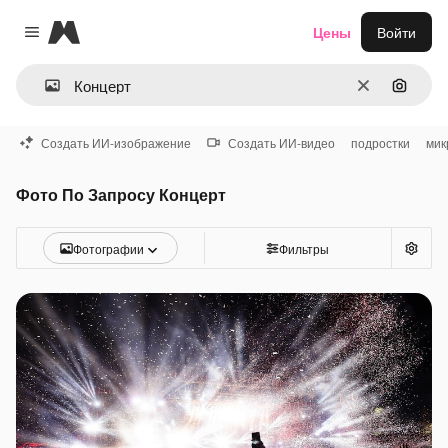
Magnific
Цены
Войти
Close menu
Очистить
Поиск 
Создать ИИ-изображение
Создать ИИ-видео
подростки
мик
Фото По Запросу Концерт
Фотографии
Фильтры