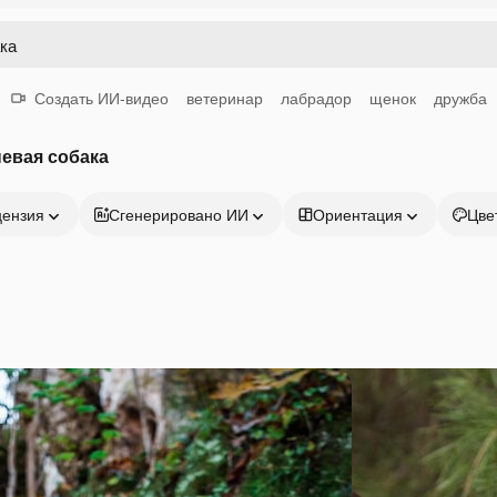
Создать ИИ-видео
ветеринар
лабрадор
щенок
дружба
евая собака
цензия
Сгенерировано ИИ
Ориентация
Цве
Продукция
Начать