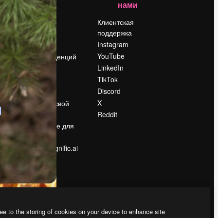
нами
Цены
о
О нас
Клиентская
поддержка
Reviews
Instagram
Вакансии
YouTube
Поиск тенденций
LinkedIn
Блог
TikTok
События
Discord
Slidesgo
ости
X
Продайте свой
контент
Reddit
в
Помещение для
прессы
Ищете magnific.ai
ee to the storing of cookies on your device to enhance site