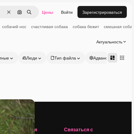
Цены
Войти
Зарегистрироваться
Очистить
Поиск по изображению
Поиск
собачий нос
счастливая собака
собака бежит
смешная соба
Актуальность
тные
Люди
Тип файла
Адвансд
Компания
Связаться с