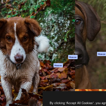
атформа для создания
Spaces
Academy
работ. Более 1 миллиона
ИИ-помощник
Документация п
реди креаторов,
Пакету ИИ
Генератор
гентств и студий.
изображений ИИ
Служба
поддержки
Генератор видео
ИИ
Условия и
положения
Генератор голоса
на основе ИИ
Политика
конфиденциальн
Стоковый контент
Оригиналы
MCP для
Новое
Новое
Claude/ChatGPT
Политика файло
cookie
Агенты
Новое
Центр доверия
API
Партнеры
Мобильное
приложение
Предприятие
Все инструменты
Magnific
By clicking “Accept All Cookies”, you agr