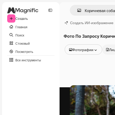
Создать
Создать ИИ-изображение
Главная
Поиск
Фото По Запросу Коричн
Стоковый
Фотографии
Ли
Посмотреть
Все изображения
Все инструменты
Векторы
Иллюстрации
Фотографии
PSD
Шаблоны
Мокапы
Видео
Видеоролик
Моушн-дизайн
Видеошаблоны
Иконки
3D-модели
Шрифты