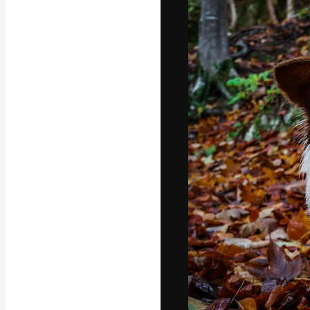
Креативная пл
ваших лучших 
подписчиков с
предприятий, а
Pусский