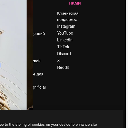
нами
Цены
о
О нас
Клиентская
поддержка
Reviews
Instagram
Вакансии
YouTube
Поиск тенденций
LinkedIn
Блог
TikTok
События
Discord
Slidesgo
ости
X
Продайте свой
контент
Reddit
в
Помещение для
прессы
Ищете magnific.ai
ee to the storing of cookies on your device to enhance site