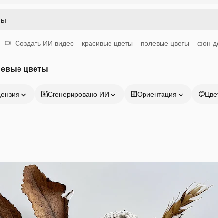
Создать ИИ-видео
красивые цветы
полевые цветы
фон д
невые цветы
цензия
Сгенерировано ИИ
Ориентация
Цве
Продукция
Начать