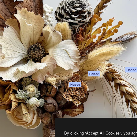
атформа для создания
Spaces
Academy
работ. Более 1 миллиона
ИИ-помощник
Документация п
реди креаторов,
Пакету ИИ
Генератор
гентств и студий.
изображений ИИ
Служба
поддержки
Генератор видео
ИИ
Условия и
положения
Генератор голоса
на основе ИИ
Политика
конфиденциальн
Стоковый контент
Оригиналы
MCP для
Новое
Новое
Claude/ChatGPT
Политика файло
cookie
Агенты
Новое
Центр доверия
API
Партнеры
Мобильное
приложение
Предприятие
Все инструменты
Magnific
By clicking “Accept All Cookies”, you agr