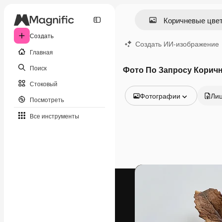
Создать
Создать ИИ-изображение
Главная
Поиск
Фото По Запросу Корич
Стоковый
Фотографии
Ли
Посмотреть
Все изображения
Все инструменты
Векторы
Иллюстрации
Фотографии
PSD
Шаблоны
Мокапы
Видео
Видеоролик
Моушн-дизайн
Видеошаблоны
Иконки
3D-модели
Шрифты