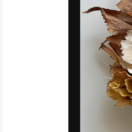
Креативная пл
ваших лучших 
подписчиков с
предприятий, а
Pусский