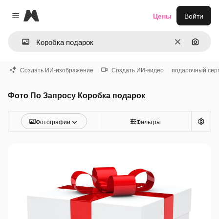
Magnific
Цены
Войти
Close menu
Очистить
Поиск 
Создать ИИ-изображение
Создать ИИ-видео
подарочный сер
Фото По Запросу Коробка подарок
Фотографии
Фильтры