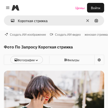
Magnific
Цены
Войти
Close menu
Очистить
Поиск 
Создать ИИ-изображение
Создать ИИ-видео
женская стрижка
Фото По Запросу Короткая стрижка
Фотографии
Фильтры