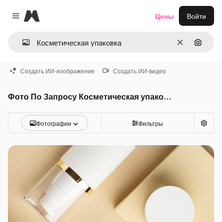
Magnific
Цены
Войти
Close menu
Очистить
Поиск 
Создать ИИ-изображение
Создать ИИ-видео
Фото По Запросу Косметическая упаковка
Фотографии
Фильтры