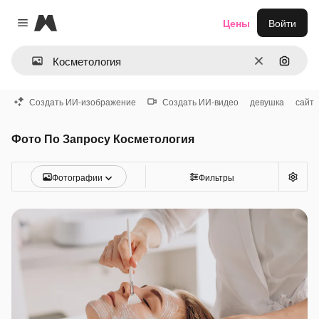
Magnific
Цены
Войти
Close menu
Очистить
Поиск 
Создать ИИ-изображение
Создать ИИ-видео
девушка
сайт
Фото По Запросу Косметология
Фотографии
Фильтры