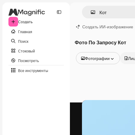
Создать
Создать ИИ-изображение
Главная
Поиск
Фото По Запросу Кот
Стоковый
Фотографии
Ли
Посмотреть
Все изображения
Все инструменты
Векторы
Иллюстрации
Фотографии
PSD
Шаблоны
Мокапы
Видео
Видеоролик
Моушн-дизайн
Видеошаблоны
Иконки
3D-модели
Шрифты