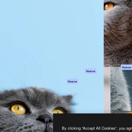
атформа для создания
Spaces
Academy
работ. Более 1 миллиона
ИИ-помощник
Документация п
реди креаторов,
Пакету ИИ
Генератор
гентств и студий.
изображений ИИ
Служба
поддержки
Генератор видео
ИИ
Условия и
положения
Генератор голоса
на основе ИИ
Политика
конфиденциальн
Стоковый контент
Оригиналы
MCP для
Новое
Новое
Claude/ChatGPT
Политика файло
cookie
Агенты
Новое
Центр доверия
API
Партнеры
Мобильное
приложение
Предприятие
Все инструменты
Magnific
By clicking “Accept All Cookies”, you agr