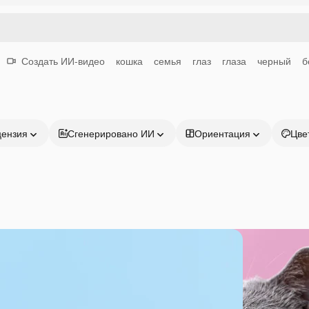
Создать ИИ-видео
кошка
семья
глаз
глаза
черный
б
цензия
Сгенерировано ИИ
Ориентация
Цве
Продукция
Начать