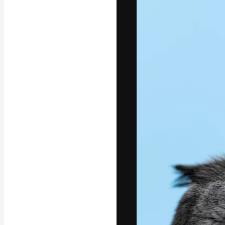
Креативная пл
ваших лучших 
подписчиков с
предприятий, а
Pусский