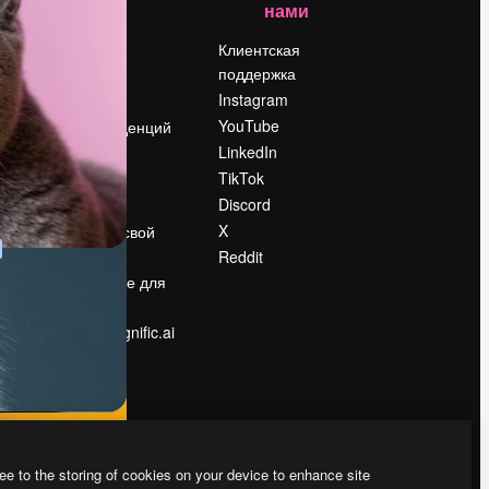
нами
Цены
о
О нас
Клиентская
поддержка
Reviews
Instagram
Вакансии
YouTube
Поиск тенденций
LinkedIn
Блог
TikTok
События
Discord
Slidesgo
ости
X
Продайте свой
контент
Reddit
в
Помещение для
прессы
Ищете magnific.ai
ee to the storing of cookies on your device to enhance site