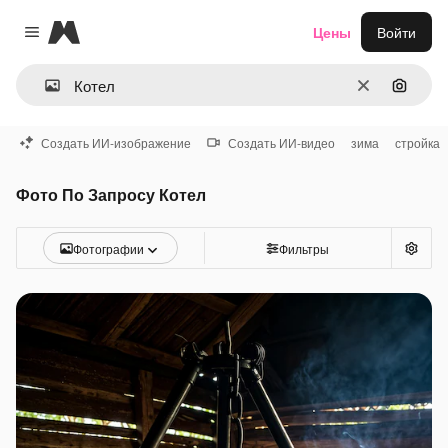
Magnific
Цены
Войти
Close menu
Очистить
Поиск 
Создать ИИ-изображение
Создать ИИ-видео
зима
стройка
Фото По Запросу Котел
Фотографии
Фильтры