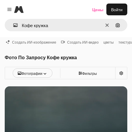
Magnific
Цены
Войти
Close menu
Очистить
Поиск 
Создать ИИ-изображение
Создать ИИ-видео
цветы
текстур
Фото По Запросу Кофе кружка
Фотографии
Фильтры