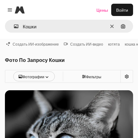
Magnific
Цены
Войти
Close menu
Очистить
Поиск 
Создать ИИ-изображение
Создать ИИ-видео
котята
кошка 
Фото По Запросу Кошки
Фотографии
Фильтры