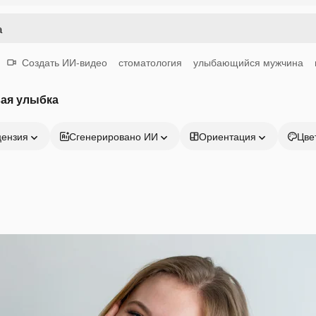
Создать ИИ-видео
стоматология
улыбающийся мужчина
вая улыбка
цензия
Сгенерировано ИИ
Ориентация
Цве
Продукция
Начать