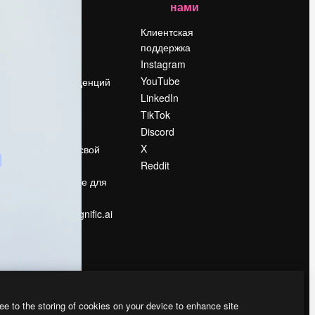
нами
Цены
о
О нас
Клиентская
поддержка
Reviews
Instagram
Вакансии
YouTube
Поиск тенденций
LinkedIn
Блог
TikTok
События
Discord
Slidesgo
ости
X
Продайте свой
контент
Reddit
в
Помещение для
прессы
Ищете magnific.ai
ee to the storing of cookies on your device to enhance site