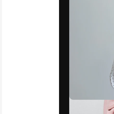
Креативная пл
ваших лучших 
подписчиков с
предприятий, а
Pусский