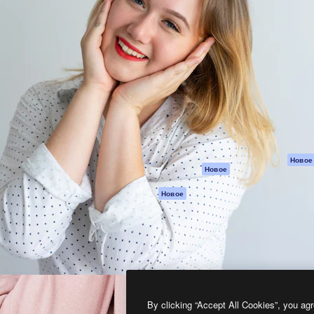
атформа для создания
Spaces
Academy
работ. Более 1 миллиона
ИИ-помощник
Документация п
реди креаторов,
Пакету ИИ
Генератор
гентств и студий.
изображений ИИ
Служба
поддержки
Генератор видео
ИИ
Условия и
положения
Генератор голоса
на основе ИИ
Политика
конфиденциальн
Стоковый контент
Оригиналы
MCP для
Новое
Новое
Claude/ChatGPT
Политика файло
cookie
Агенты
Новое
Центр доверия
API
Партнеры
Мобильное
приложение
Предприятие
Все инструменты
Magnific
By clicking “Accept All Cookies”, you agr