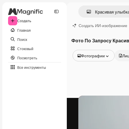
Создать
Создать ИИ-изображение
Главная
Поиск
Фото По Запросу Краси
Стоковый
Фотографии
Ли
Посмотреть
Все изображения
Все инструменты
Векторы
Иллюстрации
Фотографии
PSD
Шаблоны
Мокапы
Видео
Видеоролик
Моушн-дизайн
Видеошаблоны
Иконки
3D-модели
Шрифты