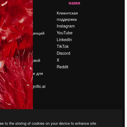
нами
Цены
о
О нас
Клиентская
поддержка
Reviews
Instagram
Вакансии
YouTube
Поиск тенденций
LinkedIn
Блог
TikTok
События
Discord
Slidesgo
ости
X
Продайте свой
контент
Reddit
в
Помещение для
прессы
Ищете magnific.ai
ee to the storing of cookies on your device to enhance site