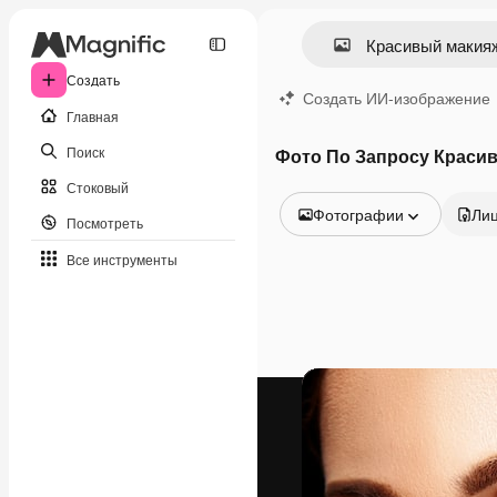
Создать
Создать ИИ-изображение
Главная
Поиск
Фото По Запросу Краси
Стоковый
Фотографии
Ли
Посмотреть
Все изображения
Все инструменты
Векторы
Иллюстрации
Фотографии
PSD
Шаблоны
Мокапы
Видео
Видеоролик
Моушн-дизайн
Видеошаблоны
Иконки
3D-модели
Шрифты