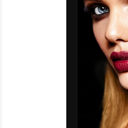
Креативная пл
ваших лучших 
подписчиков с
предприятий, а
Pусский