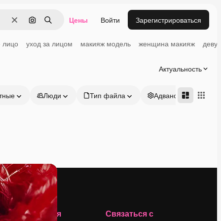
Цены
Войти
Зарегистрироваться
Очистить
Поиск по изображению
Поиск
 лицо
уход за лицом
макияж модель
женщина макияж
деву
Актуальность
тные
Люди
Тип файла
Адвансд
Компания
Связаться с