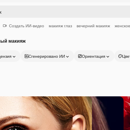
Создать ИИ-видео
макияж глаз
вечерний макияж
женское
вый макияж
цензия
Сгенерировано ИИ
Ориентация
Цве
Продукция
Начать