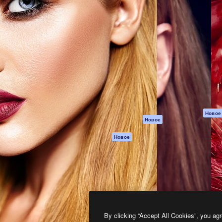
атформа для создания
Spaces
Academy
работ. Более 1 миллиона
ИИ-помощник
Документация п
реди креаторов,
Пакету ИИ
Генератор
гентств и студий.
изображений ИИ
Служба
поддержки
Генератор видео
ИИ
Условия и
положения
Генератор голоса
на основе ИИ
Политика
конфиденциальн
Стоковый контент
Оригиналы
MCP для
Новое
Новое
Claude/ChatGPT
Политика файло
cookie
Агенты
Новое
Центр доверия
API
Партнеры
Мобильное
приложение
Предприятие
Все инструменты
Magnific
By clicking “Accept All Cookies”, you agr