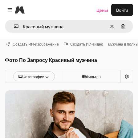
Magnific
Цены
Войти
Close menu
Очистить
Поиск 
Создать ИИ-изображение
Создать ИИ-видео
мужчина в полны
Фото По Запросу Красивый мужчина
Фотографии
Фильтры