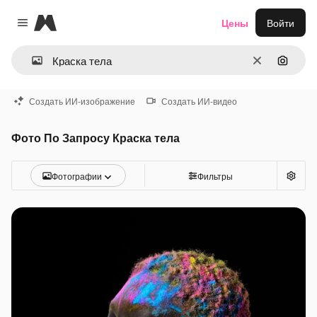
Magnific
Цены
Войти
Close menu
Очистить
Поиск 
Создать ИИ-изображение
Создать ИИ-видео
Фото По Запросу Краска тела
Фотографии
Фильтры