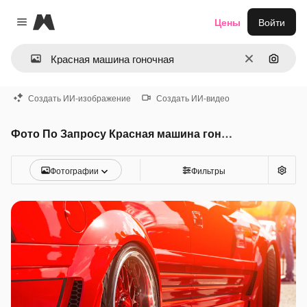
Magnific
Цены
Войти
Close menu
Очистить
Поиск 
Создать ИИ-изображение
Создать ИИ-видео
Фото По Запросу Красная машина гоночная
Фотографии
Фильтры