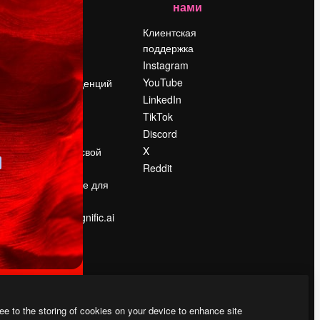
нами
Цены
о
О нас
Клиентская
поддержка
Reviews
Instagram
Вакансии
YouTube
Поиск тенденций
LinkedIn
Блог
TikTok
События
Discord
Slidesgo
ости
X
Продайте свой
контент
Reddit
в
Помещение для
прессы
Ищете magnific.ai
ee to the storing of cookies on your device to enhance site