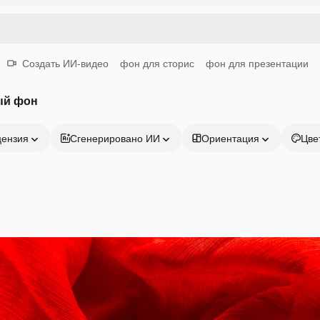
Создать ИИ-видео
фон для сторис
фон для презентации
ый фон
цензия
Сгенерировано ИИ
Ориентация
Цве
Продукция
Начать