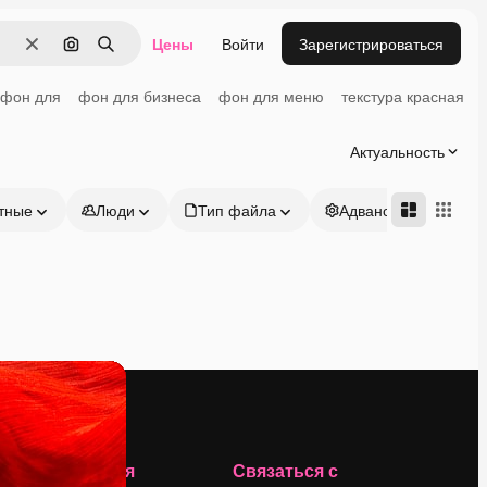
Цены
Войти
Зарегистрироваться
Очистить
Поиск по изображению
Поиск
фон для
фон для бизнеса
фон для меню
текстура красная
Актуальность
тные
Люди
Тип файла
Адвансд
Компания
Связаться с