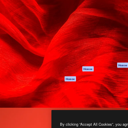
атформа для создания
Spaces
Academy
работ. Более 1 миллиона
ИИ-помощник
Документация п
реди креаторов,
Пакету ИИ
Генератор
гентств и студий.
изображений ИИ
Служба
поддержки
Генератор видео
ИИ
Условия и
положения
Генератор голоса
на основе ИИ
Политика
конфиденциальн
Стоковый контент
Оригиналы
MCP для
Новое
Новое
Claude/ChatGPT
Политика файло
cookie
Агенты
Новое
Центр доверия
API
Партнеры
Мобильное
приложение
Предприятие
Все инструменты
Magnific
By clicking “Accept All Cookies”, you agr