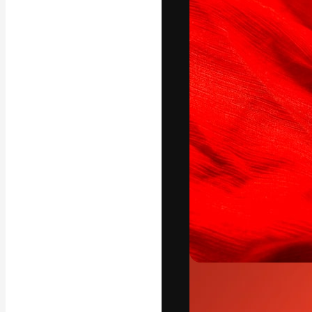
Креативная пл
ваших лучших 
подписчиков с
предприятий, а
Pусский