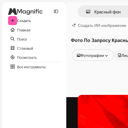
Создать
Создать ИИ-изображение
Главная
Поиск
Фото По Запросу Красн
Стоковый
Фотографии
Ли
Посмотреть
Все изображения
Все инструменты
Векторы
Иллюстрации
Фотографии
PSD
Шаблоны
Мокапы
Видео
Видеоролик
Моушн-дизайн
Видеошаблоны
Иконки
3D-модели
Шрифты