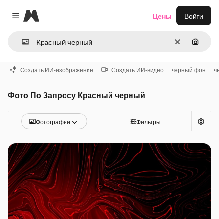
Magnific
Цены
Войти
Close menu
Очистить
Поиск 
Создать ИИ-изображение
Создать ИИ-видео
черный фон
ч
Фото По Запросу Красный черный
Фотографии
Фильтры