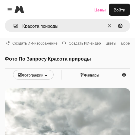
Magnific
Цены
Войти
Close menu
Очистить
Поиск 
Создать ИИ-изображение
Создать ИИ-видео
цветы
море
Фото По Запросу Красота природы
Фотографии
Фильтры