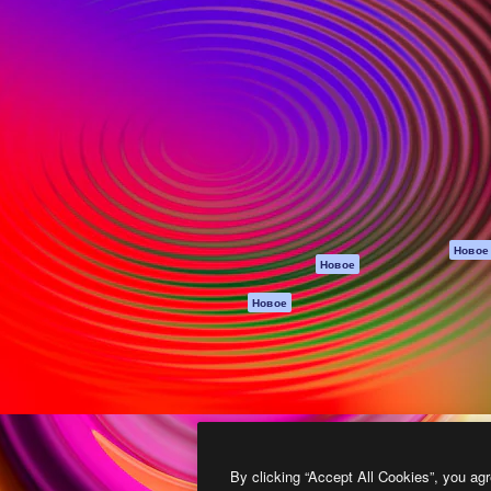
атформа для создания
Spaces
Academy
работ. Более 1 миллиона
ИИ-помощник
Документация п
реди креаторов,
Пакету ИИ
Генератор
гентств и студий.
изображений ИИ
Служба
поддержки
Генератор видео
ИИ
Условия и
положения
Генератор голоса
на основе ИИ
Политика
конфиденциальн
Стоковый контент
Оригиналы
MCP для
Новое
Новое
Claude/ChatGPT
Политика файло
cookie
Агенты
Новое
Центр доверия
API
Партнеры
Мобильное
приложение
Предприятие
Все инструменты
Magnific
By clicking “Accept All Cookies”, you agr