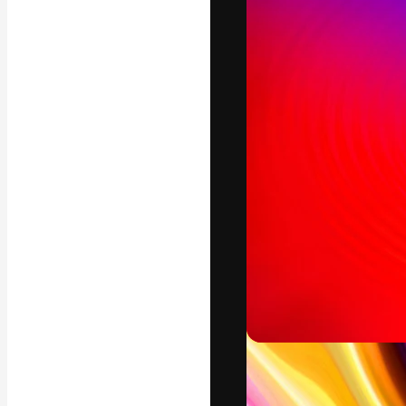
Креативная пл
ваших лучших 
подписчиков с
предприятий, а
Pусский