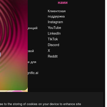
нами
Цены
о
О нас
Клиентская
поддержка
Reviews
Instagram
Вакансии
YouTube
Поиск тенденций
LinkedIn
Блог
TikTok
События
Discord
Slidesgo
ости
X
Продайте свой
контент
Reddit
в
Помещение для
прессы
Ищете magnific.ai
ee to the storing of cookies on your device to enhance site