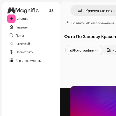
Создать
Создать ИИ-изображение
Главная
Поиск
Фото По Запросу Красо
Стоковый
Фотографии
Ли
Посмотреть
Все изображения
Все инструменты
Векторы
Иллюстрации
Фотографии
PSD
Шаблоны
Мокапы
Видео
Видеоролик
Моушн-дизайн
Видеошаблоны
Иконки
3D-модели
Шрифты