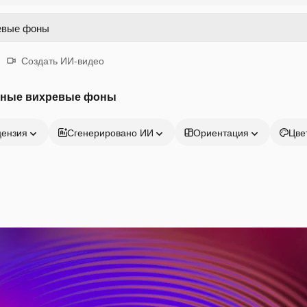
Создать ИИ-видео
чные вихревые фоны
цензия
Сгенерировано ИИ
Ориентация
Цве
Продукция
Начать