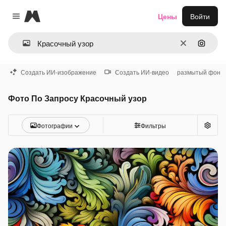
Magnific
Цены
Войти
Close menu
Очистить
Поиск 
Создать ИИ-изображение
Создать ИИ-видео
размытый фон
Фото По Запросу Красочный узор
Фотографии
Фильтры