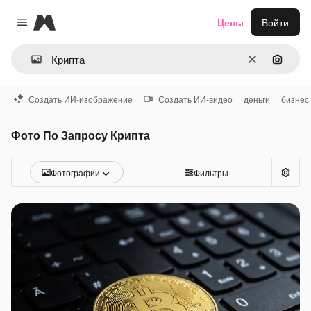
Magnific
Цены
Войти
Close menu
Очистить
Поиск 
Создать ИИ-изображение
Создать ИИ-видео
деньги
бизнес
Фото По Запросу Крипта
Фотографии
Фильтры