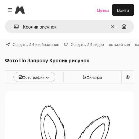
Magnific
Цены
Войти
Close menu
Очистить
Поиск 
Создать ИИ-изображение
Создать ИИ-видео
детский сад
па
Фото По Запросу Кролик рисунок
Фотографии
Фильтры