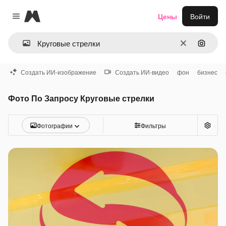
Magnific
Цены
Войти
Close menu
Очистить
Поиск 
Создать ИИ-изображение
Создать ИИ-видео
фон
бизнес
Фото По Запросу Круговые стрелки
Фотографии
Фильтры