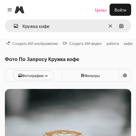
Magnific
Цены
Войти
Close menu
Очистить
Поиск 
Создать ИИ-изображение
Создать ИИ-видео
работа
кафе
Фото По Запросу Кружка кофе
Фотографии
Фильтры