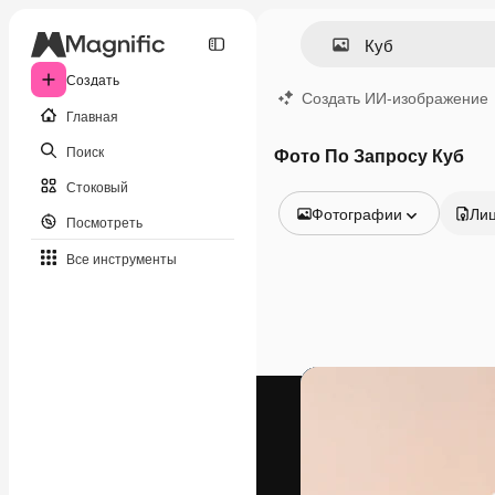
Создать
Создать ИИ-изображение
Главная
Поиск
Фото По Запросу Куб
Стоковый
Фотографии
Ли
Посмотреть
Все изображения
Все инструменты
Векторы
Иллюстрации
Фотографии
PSD
Шаблоны
Мокапы
Видео
Видеоролик
Моушн-дизайн
Видеошаблоны
Иконки
3D-модели
Шрифты