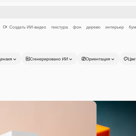
Создать ИИ-видео
текстура
фон
дерево
интерьер
бум
цензия
Сгенерировано ИИ
Ориентация
Цве
Продукция
Начать