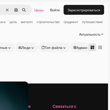
Цены
Войти
Зарегистрироваться
Очистить
Поиск по изображению
Поиск
ага
цель
металл
строительство
градиент
путешествие
Актуальность
тные
Люди
Тип файла
Адвансд
Компания
Связаться с