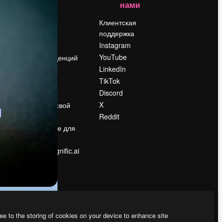
нами
Цены
о
О нас
Клиентская
поддержка
Reviews
Instagram
Вакансии
YouTube
Поиск тенденций
LinkedIn
Блог
TikTok
События
Discord
Slidesgo
ости
X
Продайте свой
контент
Reddit
в
Помещение для
прессы
Ищете magnific.ai
ee to the storing of cookies on your device to enhance site