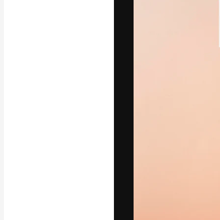
Креативная пл
ваших лучших 
подписчиков с
предприятий, а
Pусский