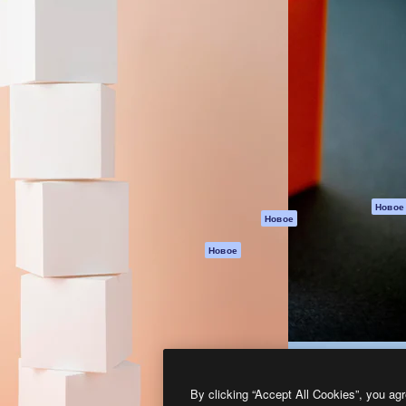
атформа для создания
Spaces
Academy
работ. Более 1 миллиона
ИИ-помощник
Документация п
реди креаторов,
Пакету ИИ
Генератор
гентств и студий.
изображений ИИ
Служба
поддержки
Генератор видео
ИИ
Условия и
положения
Генератор голоса
на основе ИИ
Политика
конфиденциальн
Стоковый контент
Оригиналы
MCP для
Новое
Новое
Claude/ChatGPT
Политика файло
cookie
Агенты
Новое
Центр доверия
API
Партнеры
Мобильное
приложение
Предприятие
Все инструменты
Magnific
By clicking “Accept All Cookies”, you agr