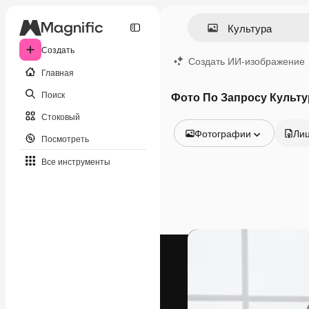
Создать
Создать ИИ-изображение
Главная
Поиск
Фото По Запросу Культу
Стоковый
Фотографии
Ли
Посмотреть
Все изображения
Все инструменты
Векторы
Иллюстрации
Фотографии
PSD
Шаблоны
Мокапы
Видео
Видеоролик
Моушн-дизайн
Видеошаблоны
Иконки
3D-модели
Шрифты