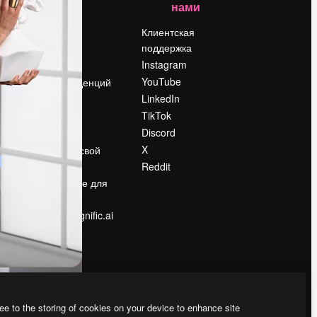
нами
Цены
о
О нас
Клиентская
поддержка
Reviews
Instagram
Вакансии
YouTube
Поиск тенденций
LinkedIn
Блог
TikTok
События
Discord
Slidesgo
ости
X
Продайте свой
контент
Reddit
в
Помещение для
прессы
Ищете magnific.ai
ee to the storing of cookies on your device to enhance site