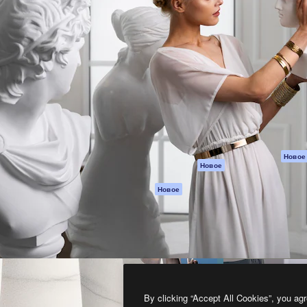
атформа для создания
Spaces
Academy
работ. Более 1 миллиона
ИИ-помощник
Документация п
реди креаторов,
Пакету ИИ
Генератор
гентств и студий.
изображений ИИ
Служба
поддержки
Генератор видео
ИИ
Условия и
положения
Генератор голоса
на основе ИИ
Политика
конфиденциальн
Стоковый контент
Оригиналы
MCP для
Новое
Новое
Claude/ChatGPT
Политика файло
cookie
Агенты
Новое
Центр доверия
API
Партнеры
Мобильное
приложение
Предприятие
Все инструменты
Magnific
By clicking “Accept All Cookies”, you agr