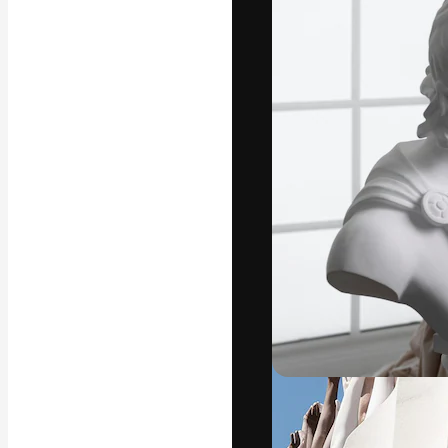
Креативная пл
ваших лучших 
подписчиков с
предприятий, а
Pусский