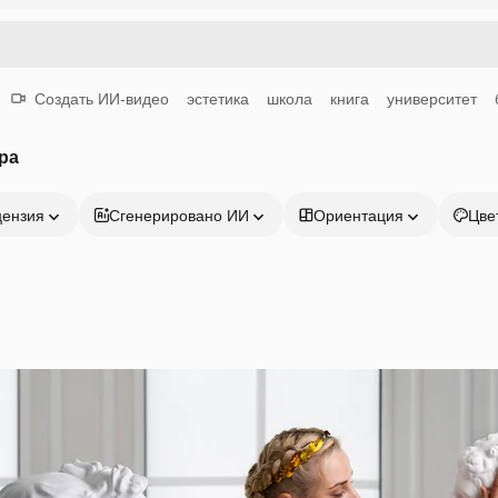
Создать ИИ-видео
эстетика
школа
книга
университет
ра
цензия
Сгенерировано ИИ
Ориентация
Цве
Продукция
Начать