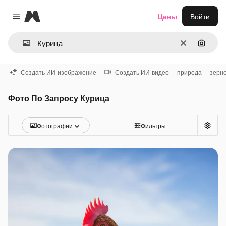
Magnific
Цены
Войти
Close menu
Очистить
Поиск 
Создать ИИ-изображение
Создать ИИ-видео
природа
зерн
Фото По Запросу Курица
Фотографии
Фильтры