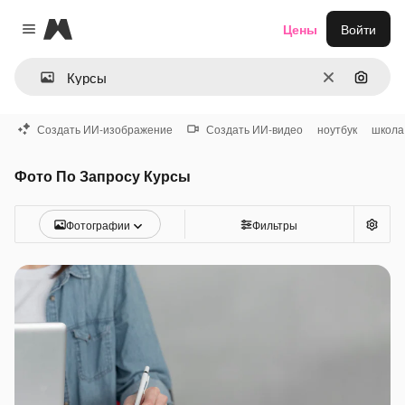
Magnific
Цены
Войти
Close menu
Очистить
Поиск 
Создать ИИ-изображение
Создать ИИ-видео
ноутбук
школа
Фото По Запросу Курсы
Фотографии
Фильтры