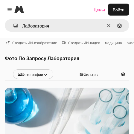
Magnific
Цены
Войти
Close menu
Очистить
Поиск 
Создать ИИ-изображение
Создать ИИ-видео
медицина
эко
Фото По Запросу Лаборатория
Фотографии
Фильтры