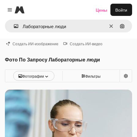
Magnific
Цены
Войти
Close menu
Очистить
Поиск 
Создать ИИ-изображение
Создать ИИ-видео
Фото По Запросу Лабораторные люди
Фотографии
Фильтры