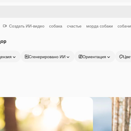
Создать ИИ-видео
собака
счастье
морда собаки
собачи
дор
цензия
Сгенерировано ИИ
Ориентация
Цве
Продукция
Начать