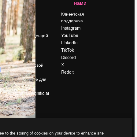
нами
Цены
о
О нас
Клиентская
поддержка
Reviews
Instagram
Вакансии
YouTube
Поиск тенденций
LinkedIn
Блог
TikTok
События
Discord
Slidesgo
ости
X
Продайте свой
контент
Reddit
в
Помещение для
прессы
Ищете magnific.ai
ee to the storing of cookies on your device to enhance site