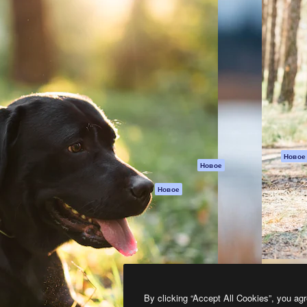
атформа для создания
Spaces
Academy
работ. Более 1 миллиона
ИИ-помощник
Документация п
реди креаторов,
Пакету ИИ
Генератор
гентств и студий.
изображений ИИ
Служба
поддержки
Генератор видео
ИИ
Условия и
положения
Генератор голоса
на основе ИИ
Политика
конфиденциальн
Стоковый контент
Оригиналы
MCP для
Новое
Новое
Claude/ChatGPT
Политика файло
cookie
Агенты
Новое
Центр доверия
API
Партнеры
Мобильное
приложение
Предприятие
Все инструменты
Magnific
By clicking “Accept All Cookies”, you agr