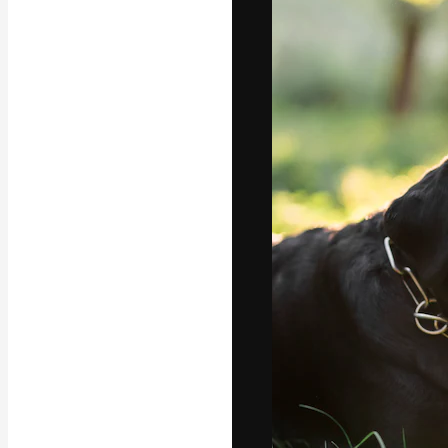
Креативная пл
ваших лучших 
подписчиков с
предприятий, а
Pусский