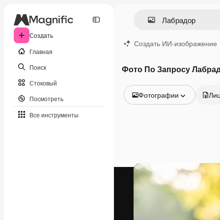
Создать
Создать ИИ-изображение
Главная
Поиск
Фото По Запросу Лабра
Стоковый
Фотографии
Ли
Посмотреть
Все изображения
Все инструменты
Векторы
Иллюстрации
Фотографии
PSD
Шаблоны
Мокапы
Видео
Видеоролик
Моушн-дизайн
Видеошаблоны
Иконки
3D-модели
Шрифты