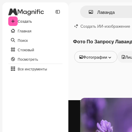
Создать
Создать ИИ-изображение
Главная
Поиск
Фото По Запросу Лаван
Стоковый
Фотографии
Ли
Посмотреть
Все изображения
Все инструменты
Векторы
Иллюстрации
Фотографии
PSD
Шаблоны
Мокапы
Видео
Видеоролик
Моушн-дизайн
Видеошаблоны
Иконки
3D-модели
Шрифты