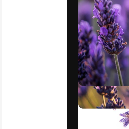
Креативная пл
ваших лучших 
подписчиков с
предприятий, а
Pусский