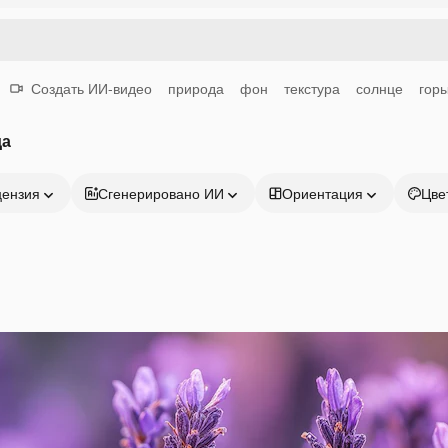
Создать ИИ-видео
природа
фон
текстура
солнце
гор
да
цензия
Сгенерировано ИИ
Ориентация
Цве
Продукция
Начать