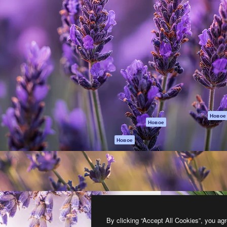
атформа для создания
Spaces
Academy
работ. Более 1 миллиона
ИИ-помощник
Документация п
реди креаторов,
Пакету ИИ
Генератор
гентств и студий.
изображений ИИ
Служба
поддержки
Генератор видео
ИИ
Условия и
положения
Генератор голоса
на основе ИИ
Политика
конфиденциальн
Стоковый контент
Оригиналы
MCP для
Новое
Новое
Claude/ChatGPT
Политика файло
cookie
Агенты
Новое
Центр доверия
API
Партнеры
Мобильное
приложение
Предприятие
Все инструменты
Magnific
By clicking “Accept All Cookies”, you agr