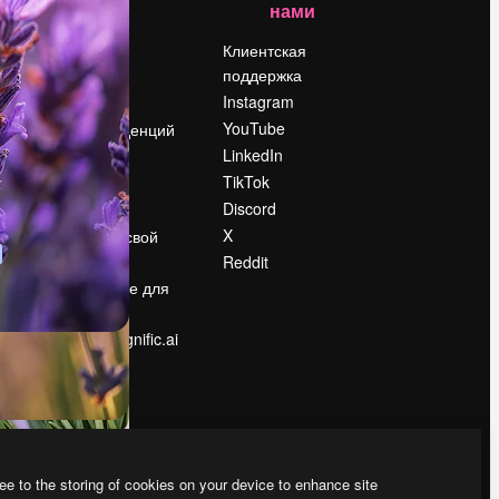
нами
Цены
о
О нас
Клиентская
поддержка
Reviews
Instagram
Вакансии
YouTube
Поиск тенденций
LinkedIn
Блог
TikTok
События
Discord
Slidesgo
ости
X
Продайте свой
контент
Reddit
в
Помещение для
прессы
Ищете magnific.ai
ee to the storing of cookies on your device to enhance site