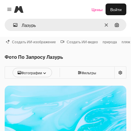
Magnific
Цены
Войти
Close menu
Очистить
Поиск 
Создать ИИ-изображение
Создать ИИ-видео
природа
пляж
Фото По Запросу Лазурь
Фотографии
Фильтры