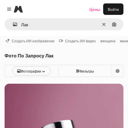
Magnific
Цены
Войти
Close menu
Очистить
Поиск 
Создать ИИ-изображение
Создать ИИ-видео
женщина
ман
Фото По Запросу Лак
Фотографии
Фильтры